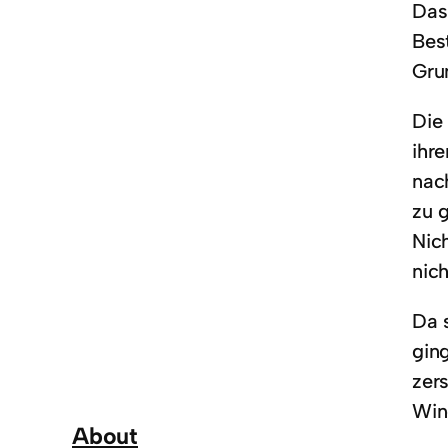
Das
Bes
Gru
Die
ihre
nac
zu g
Nich
nic
Da 
gin
zer
Win
About